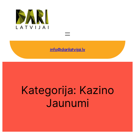
Pāriet
uz
saturu
info@darilatvijai.lv
Kategorija:
Kazino
Jaunumi