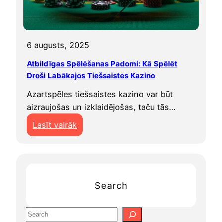
i
u
u
n
n
M
M
ā
6 augusts, 2025
ī
r
Atbildīgas Spēlēšanas Padomi: Kā Spēlēt
n
k
Droši Labākajos Tiešsaistes Kazino
u
e
s
Azartspēles tiešsaistes kazino var būt
t
i
aizraujošas un izklaidējošas, taču tās…
i
L
n
:
Lasīt vairāk
a
g
A
t
a
t
v
K
b
i
a
i
j
Search
r
l
ā
j
d
e
S
ī