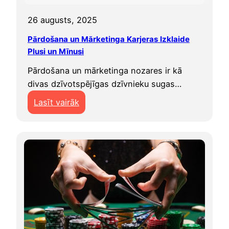
j
ī
j
s
26 augusts, 2025
t
ā
:
Pārdošana un Mārketinga Karjeras Izklaide
P
Plusi un Mīnusi
r
Pārdošana un mārketinga nozares ir kā
o
divas dzīvotspējīgas dzīvnieku sugas…
f
e
:
Lasīt vairāk
s
P
i
ā
j
r
a
d
s
o
P
š
l
a
u
n
s
a