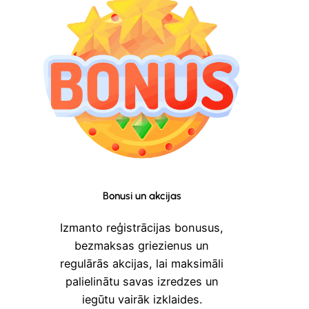
Droša un atbildīga spēle
Mūsu platforma nodrošina drošu
vidi ar SSL šifrēšanu, uzticamus
maksājumu veidus un rīkus
atbildīgai spēlei, lai spēle
vienmēr saglabātu prieku.