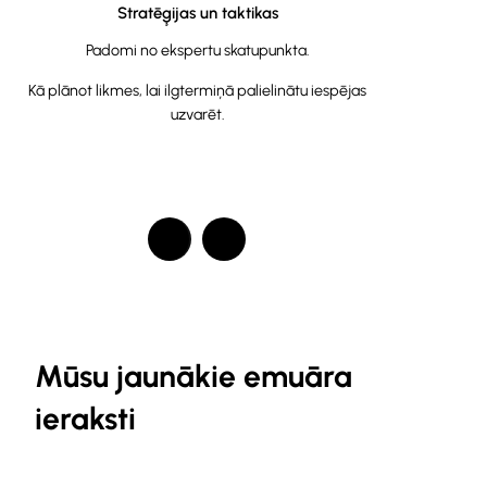
Bonusi un izdevīgi piedāvājumi
Kā izmantot kazino bonusus gudri.
Kā kont
pašk
Kā izvēlēties akcijas, kas patiesi dod labumu
spēlētājam.
Mūsu jaunākie emuāra
ieraksti