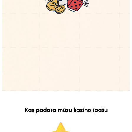
Kas padara mūsu kazino īpašu