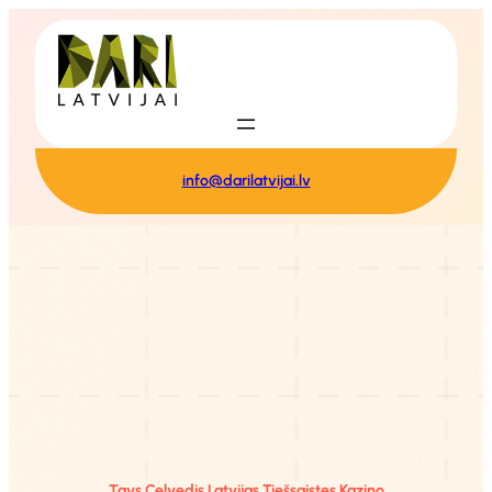
Pāriet
uz
saturu
info@darilatvijai.lv
Tavs Ceļvedis Latvijas Tiešsaistes Kazino